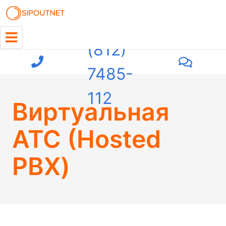
+7
(812)
7485-
112
Виртуальная
АТС (Hosted
PBX)